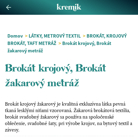
Domov
>
LÁTKY, METROVÝ TEXTIL
>
BROKÁT, KROJOVÝ
BROKÁT, TAFT METRÁŽ
>
Brokát krojový, Brokát
žakarový metráž
Brokát krojový, Brokát
žakarový metráž
Brokát krojový žakarový je kvalitná exkluzívna látka pevná
tkaná lesklými niťami vzorovaná. Žakarová brokátová textília,
brokát svadobný žakarový sa používa na spoločenské
oblečenie, svadobné šaty, pri výrobe krojov, na bytový textil a
závesy.