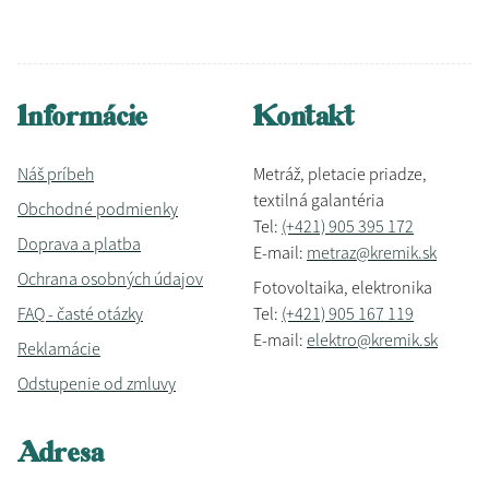
Informácie
Kontakt
Náš príbeh
Metráž, pletacie priadze,
textilná galantéria
Obchodné podmienky
Tel:
(+421) 905 395 172
Doprava a platba
E-mail:
metraz@kremik.sk
Ochrana osobných údajov
Fotovoltaika, elektronika
FAQ - časté otázky
Tel:
(+421) 905 167 119
E-mail:
elektro@kremik.sk
Reklamácie
Odstupenie od zmluvy
Adresa