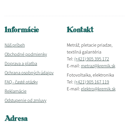
Informácie
Kontakt
Náš príbeh
Metráž, pletacie priadze,
textilná galantéria
Obchodné podmienky
Tel:
(+421) 905 395 172
Doprava a platba
E-mail:
metraz@kremik.sk
Ochrana osobných údajov
Fotovoltaika, elektronika
FAQ - časté otázky
Tel:
(+421) 905 167 119
E-mail:
elektro@kremik.sk
Reklamácie
Odstupenie od zmluvy
Adresa