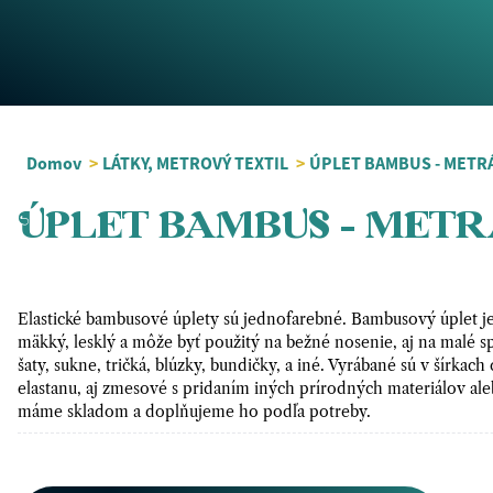
Domov
>
LÁTKY, METROVÝ TEXTIL
>
ÚPLET BAMBUS - METR
ÚPLET BAMBUS - METR
Elastické bambusové úplety sú jednofarebné. Bambusový úplet je
mäkký, lesklý a môže byť použitý na bežné nosenie, aj na malé 
šaty, sukne, tričká, blúzky, bundičky, a iné. Vyrábané sú v šírkac
elastanu, aj zmesové s pridaním iných prírodných materiálov al
máme skladom a doplňujeme ho podľa potreby.