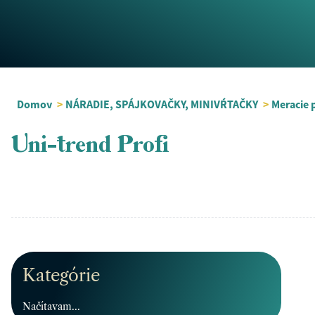
Domov
>
NÁRADIE, SPÁJKOVAČKY, MINIVŔTAČKY
>
Meracie p
Uni-trend Profi
Kategórie
Načítavam...