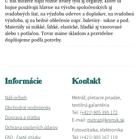
U nás môžete nájsť rôzne druhy tylu aj organzy, ktoré sa
hojne používajú hlavne na výrobu spoločenských aj
svadobných šiat, na výzdobu odevov a doplnkov, na svadobnú
výzdobu, aj na bežné oblečenie napr. baleríny- sukne a pod.
Materiály sú mäkké, ľahké, elastické, hladké aj vzorované
alebo s potlačou. Tovar máme skladom a pravidelne
doplňujeme podľa potreby.
Informácie
Kontakt
Náš príbeh
Metráž, pletacie priadze,
textilná galantéria
Obchodné podmienky
Tel:
(+421) 905 395 172
Doprava a platba
E-mail:
metraz@kremik.sk
Ochrana osobných údajov
Fotovoltaika, elektronika
FAQ - časté otázky
Tel:
(+421) 905 167 119