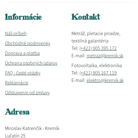
Informácie
Kontakt
Náš príbeh
Metráž, pletacie priadze,
textilná galantéria
Obchodné podmienky
Tel:
(+421) 905 395 172
Doprava a platba
E-mail:
metraz@kremik.sk
Ochrana osobných údajov
Fotovoltaika, elektronika
FAQ - časté otázky
Tel:
(+421) 905 167 119
E-mail:
elektro@kremik.sk
Reklamácie
Odstupenie od zmluvy
Adresa
Miroslav Katrenčik - Kremík
Lučatín 25