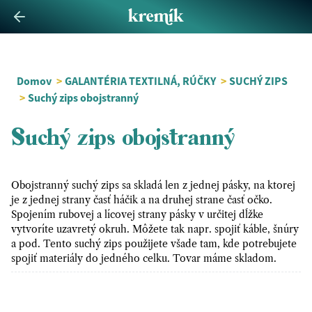
Domov
>
GALANTÉRIA TEXTILNÁ, RÚČKY
>
SUCHÝ ZIPS
>
Suchý zips obojstranný
Suchý zips obojstranný
Obojstranný suchý zips sa skladá len z jednej pásky, na ktorej
je z jednej strany časť háčik a na druhej strane časť očko.
Spojením rubovej a lícovej strany pásky v určitej dĺžke
vytvoríte uzavretý okruh. Môžete tak napr. spojiť káble, šnúry
a pod. Tento suchý zips použijete všade tam, kde potrebujete
spojiť materiály do jedného celku. Tovar máme skladom.