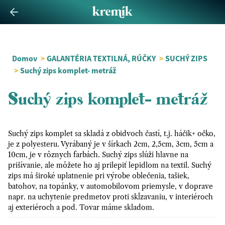
Domov
>
GALANTÉRIA TEXTILNÁ, RÚČKY
>
SUCHÝ ZIPS
>
Suchý zips komplet- metráž
Suchý zips komplet- metráž
Suchý zips komplet sa skladá z obidvoch častí, t.j. háčik+ očko,
je z polyesteru. Vyrábaný je v šírkach 2cm, 2,5cm, 3cm, 5cm a
10cm, je v rôznych farbách. Suchý zips slúži hlavne na
prišívanie, ale môžete ho aj prilepiť lepidlom na textil. Suchý
zips má široké uplatnenie pri výrobe oblečenia, tašiek,
batohov, na topánky, v automobilovom priemysle, v doprave
napr. na uchytenie predmetov proti skĺzavaniu, v interiéroch
aj exteriéroch a pod. Tovar máme skladom.