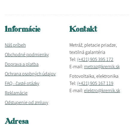
Informácie
Kontakt
Náš príbeh
Metráž, pletacie priadze,
textilná galantéria
Obchodné podmienky
Tel:
(+421) 905 395 172
Doprava a platba
E-mail:
metraz@kremik.sk
Ochrana osobných údajov
Fotovoltaika, elektronika
FAQ - časté otázky
Tel:
(+421) 905 167 119
E-mail:
elektro@kremik.sk
Reklamácie
Odstupenie od zmluvy
Adresa