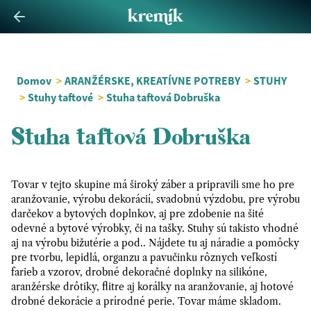
Domov
>
ARANŽÉRSKE, KREATÍVNE POTREBY
>
STUHY
>
Stuhy taftové
>
Stuha taftová Dobruška
Stuha taftová Dobruška
Tovar v tejto skupine má široký záber a pripravili sme ho pre
aranžovanie, výrobu dekorácií, svadobnú výzdobu, pre výrobu
darčekov a bytových doplnkov, aj pre zdobenie na šité
odevné a bytové výrobky, či na tašky. Stuhy sú takisto vhodné
aj na výrobu bižutérie a pod.. Nájdete tu aj náradie a pomôcky
pre tvorbu, lepidlá, organzu a pavučinku rôznych veľkostí
farieb a vzorov, drobné dekoračné doplnky na silikóne,
aranžérske drôtiky, flitre aj korálky na aranžovanie, aj hotové
drobné dekorácie a prírodné perie. Tovar máme skladom.