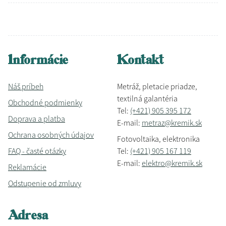
Informácie
Kontakt
Náš príbeh
Metráž, pletacie priadze,
textilná galantéria
Obchodné podmienky
Tel:
(+421) 905 395 172
Doprava a platba
E-mail:
metraz@kremik.sk
Ochrana osobných údajov
Fotovoltaika, elektronika
FAQ - časté otázky
Tel:
(+421) 905 167 119
E-mail:
elektro@kremik.sk
Reklamácie
Odstupenie od zmluvy
Adresa