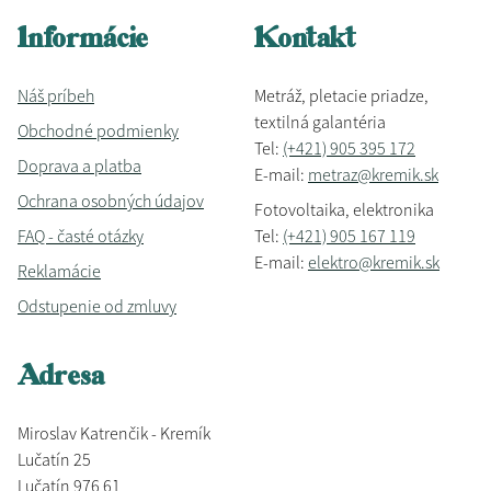
Informácie
Kontakt
Náš príbeh
Metráž, pletacie priadze,
textilná galantéria
Obchodné podmienky
Tel:
(+421) 905 395 172
Doprava a platba
E-mail:
metraz@kremik.sk
Ochrana osobných údajov
Fotovoltaika, elektronika
FAQ - časté otázky
Tel:
(+421) 905 167 119
E-mail:
elektro@kremik.sk
Reklamácie
Odstupenie od zmluvy
Adresa
Miroslav Katrenčik - Kremík
Lučatín 25
Lučatín 976 61