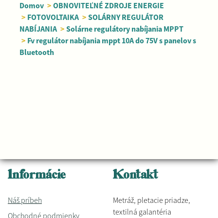
Domov
>
OBNOVITEĽNÉ ZDROJE ENERGIE
>
FOTOVOLTAIKA
>
SOLÁRNY REGULÁTOR
NABÍJANIA
>
Solárne regulátory nabíjania MPPT
>
Fv regulátor nabíjania mppt 10A do 75V s panelov s
Bluetooth
Informácie
Kontakt
Náš príbeh
Metráž, pletacie priadze,
textilná galantéria
Obchodné podmienky