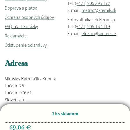
Tel:
(+421) 905 395 172
Doprava a platba
E-mail:
metraz@kremik.sk
Ochrana osobných údajov
Fotovoltaika, elektronika
FAQ - časté otázky
Tel:
(+421) 905 167 119
E-mail:
elektro@kremik.sk
Reklamácie
Odstupenie od zmluvy
Adresa
Miroslav Katrenčik - Kremík
Lučatín 25
Lučatín 976 61
Slovensko
1 ks skladom
Vyrobené s láskou,
Djkáťo
+ Kremik.sk
Copyright © 2026
69,06 €