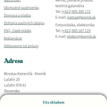
Náš príbeh
Metráž, pletacie priadze,
textilná galantéria
Obchodné podmienky
Tel:
(+421) 905 395 172
Doprava a platba
E-mail:
metraz@kremik.sk
Ochrana osobných údajov
Fotovoltaika, elektronika
FAQ - časté otázky
Tel:
(+421) 905 167 119
E-mail:
elektro@kremik.sk
Reklamácie
Odstupenie od zmluvy
Adresa
Miroslav Katrenčik - Kremík
Lučatín 25
Lučatín 976 61
Slovensko
5 ks skladom