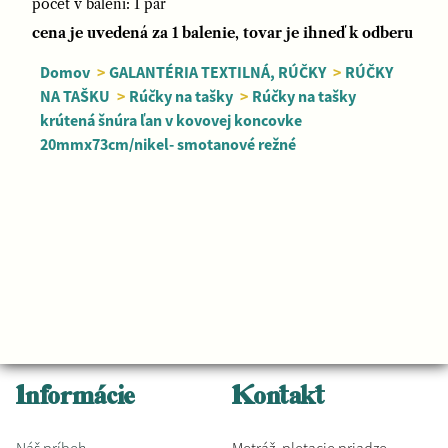
počet v balení: 1 pár
cena je uvedená za 1 balenie, tovar je ihneď k odberu
Domov
>
GALANTÉRIA TEXTILNÁ, RÚČKY
>
RÚČKY
NA TAŠKU
>
Rúčky na tašky
>
Rúčky na tašky
krútená šnúra ľan v kovovej koncovke
20mmx73cm/nikel- smotanové režné
Informácie
Kontakt