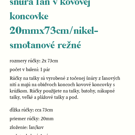
šnúra ľan v kovovej
koncovke
20mmx73cm/nikel-
smotanové režné
rozmery rúčky
:
2x 73cm
počet v balení: 1 pár
Rúčky na tašky sú vyrobené z točenej šnúry z ľanových
nití a majú na obidvoch koncoch kovové koncovky s
krúžkom. Rúčky použijete na tašky, batohy, nákupné
tašky, veľké a plážové tašky a pod.
dĺžka rúčky
:
cca 73cm
priemer rúčky: 20mm
zloženie: ľan/kov