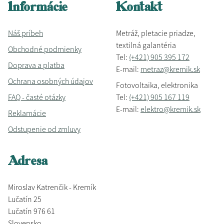
Informácie
Kontakt
Náš príbeh
Metráž, pletacie priadze,
textilná galantéria
Obchodné podmienky
Tel:
(+421) 905 395 172
Doprava a platba
E-mail:
metraz@kremik.sk
Ochrana osobných údajov
Fotovoltaika, elektronika
FAQ - časté otázky
Tel:
(+421) 905 167 119
E-mail:
elektro@kremik.sk
Reklamácie
Odstupenie od zmluvy
Adresa
Miroslav Katrenčik - Kremík
Lučatín 25
Lučatín 976 61
Slovensko