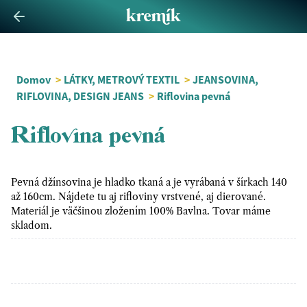
Domov
>
LÁTKY, METROVÝ TEXTIL
>
JEANSOVINA,
RIFLOVINA, DESIGN JEANS
>
Riflovina pevná
Riflovina pevná
Pevná džínsovina je hladko tkaná a je vyrábaná v šírkach 140
až 160cm. Nájdete tu aj rifloviny vrstvené, aj dierované.
Materiál je väčšinou zložením 100% Bavlna. Tovar máme
skladom.