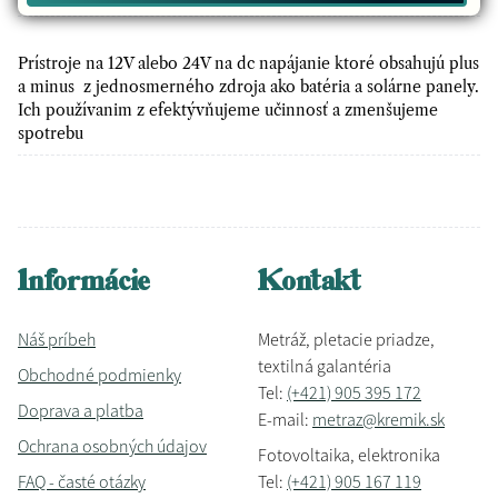
Prístroje na 12V alebo 24V na dc napájanie ktoré obsahujú plus
a minus z jednosmerného zdroja ako batéria a solárne panely.
Ich používanim z efektývňujeme učinnosť a zmenšujeme
spotrebu
Informácie
Kontakt
Náš príbeh
Metráž, pletacie priadze,
textilná galantéria
Obchodné podmienky
Tel:
(+421) 905 395 172
Doprava a platba
E-mail:
metraz@kremik.sk
Ochrana osobných údajov
Fotovoltaika, elektronika
FAQ - časté otázky
Tel:
(+421) 905 167 119