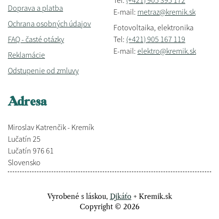
Tel:
(+421) 905 395 172
Doprava a platba
E-mail:
metraz@kremik.sk
Ochrana osobných údajov
Fotovoltaika, elektronika
FAQ - časté otázky
Tel:
(+421) 905 167 119
E-mail:
elektro@kremik.sk
Reklamácie
Odstupenie od zmluvy
Adresa
Miroslav Katrenčik - Kremík
Lučatín 25
Lučatín 976 61
Slovensko
Vyrobené s láskou,
Djkáťo
+ Kremik.sk
Copyright © 2026