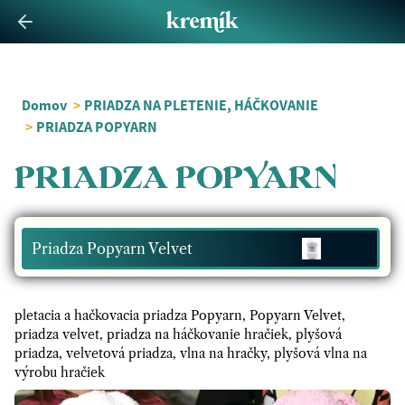
Domov
>
PRIADZA NA PLETENIE, HÁČKOVANIE
>
PRIADZA POPYARN
PRIADZA POPYARN
Priadza Popyarn Velvet
pletacia a hačkovacia priadza Popyarn, Popyarn Velvet,
priadza velvet, priadza na háčkovanie hračiek, plyšová
priadza, velvetová priadza, vlna na hračky, plyšová vlna na
výrobu hračiek