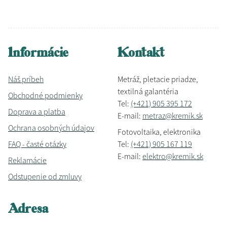
Informácie
Kontakt
Náš príbeh
Metráž, pletacie priadze,
textilná galantéria
Obchodné podmienky
Tel:
(+421) 905 395 172
Doprava a platba
E-mail:
metraz@kremik.sk
Ochrana osobných údajov
Fotovoltaika, elektronika
FAQ - časté otázky
Tel:
(+421) 905 167 119
E-mail:
elektro@kremik.sk
Reklamácie
Odstupenie od zmluvy
Adresa