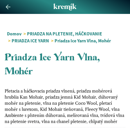
Domov
>
PRIADZA NA PLETENIE, HÁČKOVANIE
>
PRIADZA ICE YARN
>
Priadza Ice Yarn Vlna, Mohér
Priadza Ice Yarn Vlna,
Mohér
Pletacia a háčkovacia priadza vlnená, priadza mohérová
hrubšia Kan Mohair, priadza jemná Kid Mohair, dúhovaný
mohér na pletenie, vlna na pletenie Coco Wool, pletací
mohér s lurexom, Kid Mohair tieňovaná, Fleecy Wool, vlna
Ambiente s plstením dúhovaná, melírovaná vlna, tvídová vlna
na pletenie svetra, vlna na chanel pletenie, chlpatý mohér