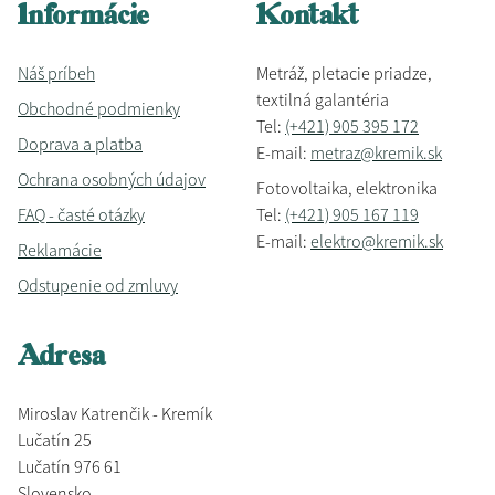
Informácie
Kontakt
Náš príbeh
Metráž, pletacie priadze,
textilná galantéria
Obchodné podmienky
Tel:
(+421) 905 395 172
Doprava a platba
E-mail:
metraz@kremik.sk
Ochrana osobných údajov
Fotovoltaika, elektronika
FAQ - časté otázky
Tel:
(+421) 905 167 119
E-mail:
elektro@kremik.sk
Reklamácie
Odstupenie od zmluvy
Adresa
Miroslav Katrenčik - Kremík
Lučatín 25
Lučatín 976 61
Slovensko