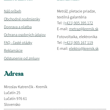
Náš príbeh
Metráž, pletacie priadze,
textilná galantéria
Obchodné podmienky
Tel:
(+421) 905 395 172
Doprava a platba
E-mail:
metraz@kremik.sk
Ochrana osobných údajov
Fotovoltaika, elektronika
FAQ - časté otázky
Tel:
(+421) 905 167 119
E-mail:
elektro@kremik.sk
Reklamácie
Odstupenie od zmluvy
Adresa
Miroslav Katrenčik - Kremík
Lučatín 25
Lučatín 976 61
Slovensko