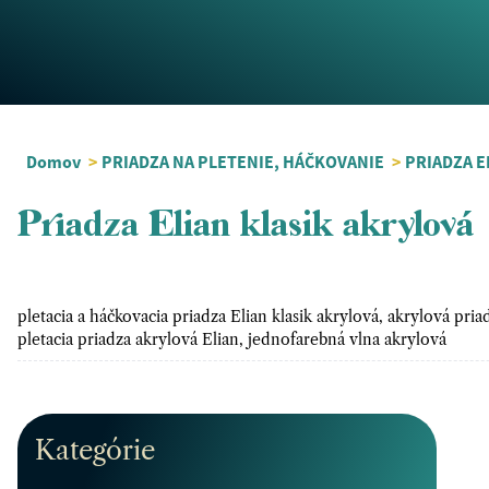
Domov
>
PRIADZA NA PLETENIE, HÁČKOVANIE
>
PRIADZA E
Priadza Elian klasik akrylová
pletacia a háčkovacia priadza Elian klasik akrylová, akrylová priad
pletacia priadza akrylová Elian, jednofarebná vlna akrylová
Kategórie