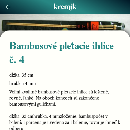
Bambusové pletacie ihlice
č. 4
dĺžka: 35 cm
hrúbka: 4 mm
Veľmi kvalitné bambusové pletacie ihlice sú leštené,
rovné, ľahké. Na oboch koncoch sú zakončené
bambusovými guličkami.
dĺžka: 35 cmhrúbka: 4 mmzloženie: bambuspočet v
balení: 1 párcena je uvedená za 1 balenie, tovar je ihneď k
odberu