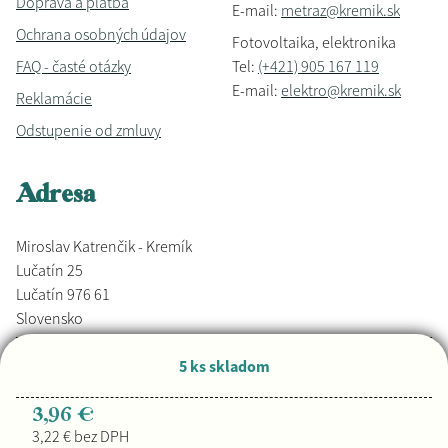
Doprava a platba
E-mail:
metraz@kremik.sk
Ochrana osobných údajov
Fotovoltaika, elektronika
FAQ - časté otázky
Tel:
(+421) 905 167 119
E-mail:
elektro@kremik.sk
Reklamácie
Odstupenie od zmluvy
Adresa
Miroslav Katrenčik - Kremík
Lučatín 25
Lučatín 976 61
Slovensko
5 ks skladom
Vyrobené s láskou,
Djkáťo
+ Kremik.sk
Copyright © 2026
3,96 €
3,22 € bez DPH