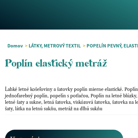
Domov
>
LÁTKY, METROVÝ TEXTIL
>
POPELÍN PEVNÝ, ELAST
Poplín elastický metráž
Ľahké letné košeľoviny a šatovky poplín mierne elastické. Poplín
jednofarebný poplín, popelín s potlačou, Poplín na letné blúzky
letné šaty a sukne, letná šatovka, viskózová šatovka, šatovka na le
šaty, látka na letnú sukňu, metráž na dlhú sukňu