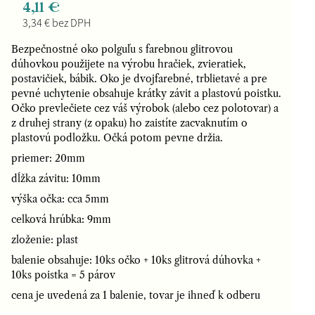
4,11 €
3,34 € bez DPH
Bezpečnostné oko polguľu s farebnou glitrovou
dúhovkou použijete na výrobu hračiek, zvieratiek,
postavičiek, bábik. Oko je dvojfarebné, trblietavé a pre
pevné uchytenie obsahuje krátky závit a plastovú poistku.
Očko prevlečiete cez váš výrobok (alebo cez polotovar) a
z druhej strany (z opaku) ho zaistíte zacvaknutím o
plastovú podložku. Očká potom pevne držia.
priemer: 20mm
dĺžka závitu: 10mm
výška očka: cca 5mm
celková hrúbka: 9mm
zloženie: plast
balenie obsahuje: 10ks očko + 10ks glitrová dúhovka +
10ks poistka = 5 párov
cena je uvedená za 1 balenie, tovar je ihneď k odberu