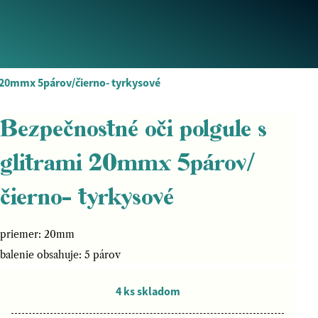
i 20mmx 5párov/čierno- tyrkysové
Bezpečnostné oči polgule s
glitrami 20mmx 5párov/
čierno- tyrkysové
priemer: 20mm
balenie obsahuje: 5 párov
4 ks skladom