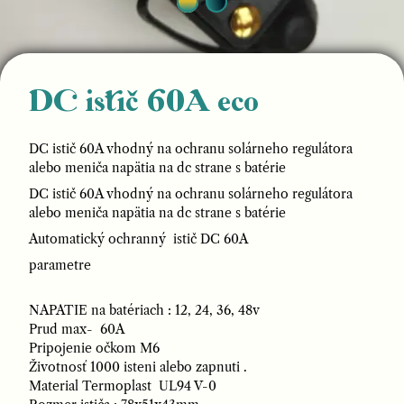
DC istič 60A eco
DC istič 60A vhodný na ochranu solárneho regulátora
alebo meniča napätia na dc strane s batérie
DC istič 60A vhodný na ochranu solárneho regulátora
alebo meniča napätia na dc strane s batérie
Automatický ochranný istič DC 60A
parametre
NAPATIE na batériach : 12, 24, 36, 48v
Prud max- 60A
Pripojenie očkom M6
Životnosť 1000 isteni alebo zapnuti .
Material Termoplast UL94 V-0