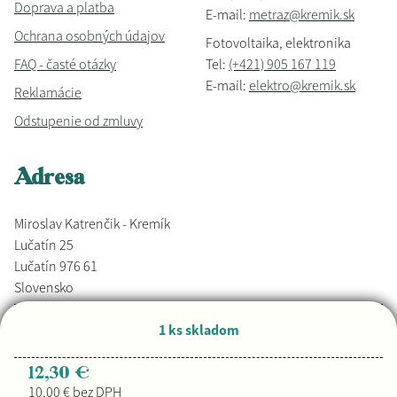
Doprava a platba
E-mail:
metraz@kremik.sk
Ochrana osobných údajov
Fotovoltaika, elektronika
FAQ - časté otázky
Tel:
(+421) 905 167 119
E-mail:
elektro@kremik.sk
Reklamácie
Odstupenie od zmluvy
Adresa
Miroslav Katrenčik - Kremík
Lučatín 25
Lučatín 976 61
Slovensko
1 ks skladom
Vyrobené s láskou,
Djkáťo
+ Kremik.sk
Copyright © 2026
12,30 €
10,00 € bez DPH