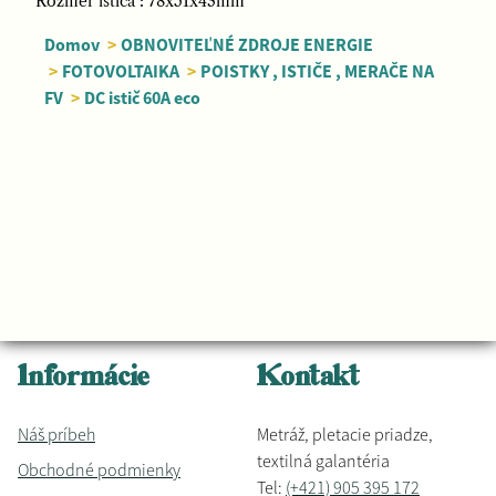
Rozmer ističa : 78x51x43mm
Domov
>
OBNOVITEĽNÉ ZDROJE ENERGIE
>
FOTOVOLTAIKA
>
POISTKY , ISTIČE , MERAČE NA
FV
>
DC istič 60A eco
Informácie
Kontakt
Náš príbeh
Metráž, pletacie priadze,
textilná galantéria
Obchodné podmienky
Tel:
(+421) 905 395 172