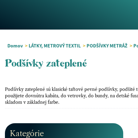
Domov
>
LÁTKY, METROVÝ TEXTIL
>
PODŠÍVKY METRÁŽ
>
Po
Podšívky zateplené
Podšívky zateplené sú klasické taftové pevné podšívky, podšité
použijete dovnútra kabáta, do vetrovky, do bundy, na detské fu
skladom v základnej farbe.
Kategórie