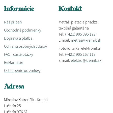
Informácie
Kontakt
Náš príbeh
Metráž, pletacie priadze,
textilná galantéria
Obchodné podmienky
Tel:
(+421) 905 395 172
Doprava a platba
E-mail:
metraz@kremik.sk
Ochrana osobných údajov
Fotovoltaika, elektronika
FAQ - časté otázky
Tel:
(+421) 905 167 119
E-mail:
elektro@kremik.sk
Reklamácie
Odstupenie od zmluvy
Adresa
Miroslav Katrenčik - Kremík
Lučatín 25
Lučatín 976 61