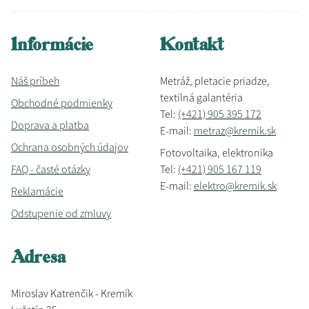
Informácie
Kontakt
Náš príbeh
Metráž, pletacie priadze,
textilná galantéria
Obchodné podmienky
Tel:
(+421) 905 395 172
Doprava a platba
E-mail:
metraz@kremik.sk
Ochrana osobných údajov
Fotovoltaika, elektronika
FAQ - časté otázky
Tel:
(+421) 905 167 119
E-mail:
elektro@kremik.sk
Reklamácie
Odstupenie od zmluvy
Adresa
Miroslav Katrenčik - Kremík