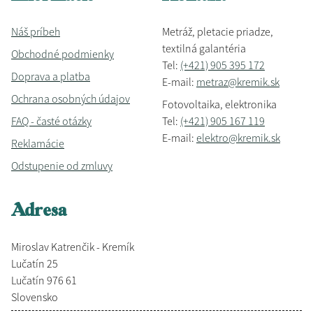
Náš príbeh
Metráž, pletacie priadze,
textilná galantéria
Obchodné podmienky
Tel:
(+421) 905 395 172
Doprava a platba
E-mail:
metraz@kremik.sk
Ochrana osobných údajov
Fotovoltaika, elektronika
FAQ - časté otázky
Tel:
(+421) 905 167 119
E-mail:
elektro@kremik.sk
Reklamácie
Odstupenie od zmluvy
Adresa
Miroslav Katrenčik - Kremík
Lučatín 25
Lučatín 976 61
Slovensko