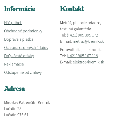
Informácie
Kontakt
Náš príbeh
Metráž, pletacie priadze,
textilná galantéria
Obchodné podmienky
Tel:
(+421) 905 395 172
Doprava a platba
E-mail:
metraz@kremik.sk
Ochrana osobných údajov
Fotovoltaika, elektronika
FAQ - časté otázky
Tel:
(+421) 905 167 119
E-mail:
elektro@kremik.sk
Reklamácie
Odstupenie od zmluvy
Adresa
Miroslav Katrenčik - Kremík
Lučatín 25
Lučatín 976 61