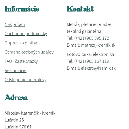
Informácie
Kontakt
Náš príbeh
Metráž, pletacie priadze,
textilná galantéria
Obchodné podmienky
Tel:
(+421) 905 395 172
Doprava a platba
E-mail:
metraz@kremik.sk
Ochrana osobných údajov
Fotovoltaika, elektronika
FAQ - časté otázky
Tel:
(+421) 905 167 119
E-mail:
elektro@kremik.sk
Reklamácie
Odstupenie od zmluvy
Adresa
Miroslav Katrenčik - Kremík
Lučatín 25
Lučatín 976 61