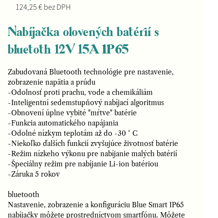
124,25 € bez DPH
Nabíjačka olovených batérií s
bluetoth 12V 15A IP65
Zabudovaná Bluetooth technológie pre nastavenie,
zobrazenie napätia a prúdu
-Odolnosť proti prachu, vode a chemikáliám
-Inteligentní sedemstupňový nabíjací algoritmus
-Obnovení úplne vybité "mŕtve" batérie
-Funkcia automatického napájania
-Odolné nízkym teplotám až do -30 ° C
-Niekoľko ďalších funkcií zvyšujúce životnosť batérie
-Režim nízkeho výkonu pre nabíjanie malých batérií
-Špeciálny režim pre nabíjanie Li-ion batériou
-Záruka 5 rokov
bluetooth
Nastavenie, zobrazenie a konfiguráciu Blue Smart IP65
nabíjačky môžete prostredníctvom smartfónu. Môžete