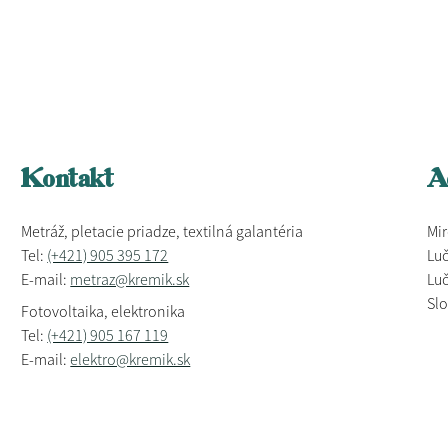
Kontakt
A
Metráž, pletacie priadze, textilná galantéria
Mir
Tel:
(+421) 905 395 172
Luč
E-mail:
metraz@kremik.sk
Luč
Sl
Fotovoltaika, elektronika
Tel:
(+421) 905 167 119
E-mail:
elektro@kremik.sk