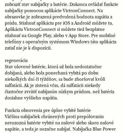
zobraziť stav nabíjačky a batérie. Dokonca ovládať funkcie
nabíjačky pomocou aplikácie VictronConnect. Na
obrazovke je zobrazená predvolená hodnota napätia a
prúdu. Stiahnuť aplikáciu pre iOS a Android môžete tu.
Aplikáciu VictronConnect si môžete tiež bezplatne
stiahnuť na Google Play, alebo v App Store. Pre mobilné
telefóny s operačným systémom Windows táto aplikácia
zatiaľ nie je k dispozícii.
regenerácia
Stav olovené batérie, ktorá už bola nedostatočne
dobíjaná, alebo bola ponechaná vybitá po dobu
niekoľkých dní či týždňov, sa bude zhoršovať kvôli
sulfatácii. Ak je zistená včas, dá sulfatácii niekedy
čiastočne zvrátiť nabíjaním nízkym prúdom, než batéria
dosiahne vyššieho napätia.
Funkcia obnovenia pre úplne vybité batérie
Väčšina nabíjačiek chránených proti prepólovaniu
nerozozná batérie vybité na nulové alebo skoro nulové
napätie, a teda je nezačne nabíjať. Nabíjačka Blue Power