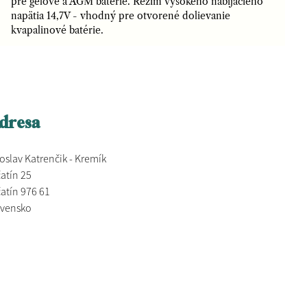
pre gélové a AGM batérie. Režim vysokého nabíjacieho
napätia 14,7V - vhodný pre otvorené dolievanie
kvapalinové batérie.
dresa
oslav Katrenčik - Kremík
atín 25
atín 976 61
ovensko