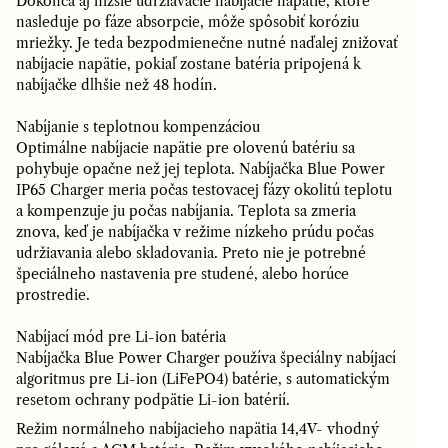
Dokonca aj nižšie udržiavacie nabíjacie napätie, ktoré
nasleduje po fáze absorpcie, môže spôsobiť koróziu
mriežky. Je teda bezpodmienečne nutné naďalej znižovať
nabíjacie napätie, pokiaľ zostane batéria pripojená k
nabíjačke dlhšie než 48 hodín.
Nabíjanie s teplotnou kompenzáciou
Optimálne nabíjacie napätie pre olovenú batériu sa
pohybuje opačne než jej teplota. Nabíjačka Blue Power
IP65 Charger meria počas testovacej fázy okolitú teplotu
a kompenzuje ju počas nabíjania. Teplota sa zmeria
znova, keď je nabíjačka v režime nízkeho prúdu počas
udržiavania alebo skladovania. Preto nie je potrebné
špeciálneho nastavenia pre studené, alebo horúce
prostredie.
Nabíjací mód pre Li-ion batéria
Nabíjačka Blue Power Charger používa špeciálny nabíjací
algoritmus pre Li-ion (LiFePO4) batérie, s automatickým
resetom ochrany podpätie Li-ion batérií.
Režim normálneho nabíjacieho napätia 14,4V- vhodný