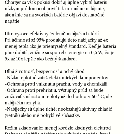
Charger sa však pokúsi dobiť aj úplne vybitú batériu
nízkym prúdom a obnoviť tak normálne nabíjanie,
akonáhle sa na svorkách batérie objaví dostatočné
napätie.
Ultravysoce efektívny "zelená" nabíjačka batérií
Pri účinnosti až 95% produkujú tieto nabíjačky až 4x
menej tepla ako je priemyselný štandard. Keď je batéria
plne dobitá, znižuje sa spotreba energie na 0,5 W, čo je
5x až 10x lepšie ako bežný štandard.
Dlhá životnosť, bezpečnosť a tichý chod
-Nízka teplotné záťaž elektronických komponentov.
-Ochrana proti vniknutiu prachu, vody a chemikálií.
-Ochrana proti prehriatiu: výstupný prúd sa bude
znižovať s nárastom teploty až do hodnoty 60 ° C, ale
nabíjačka nezlyhá.
-Nabíječky sú úplne tiché: neobsahujú aktívny chladič
(vetrák) alebo iné pohyblivé súčiastky.
Režim skladovanie: menej korózie kladných elektród