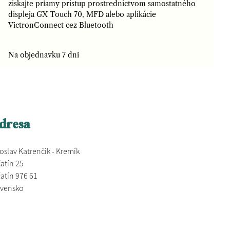
získajte priamy prístup prostredníctvom samostatného
displeja GX Touch 70, MFD alebo aplikácie
VictronConnect cez Bluetooth
Na objednavku 7 dni
dresa
oslav Katrenčik - Kremík
atín 25
atín 976 61
ovensko