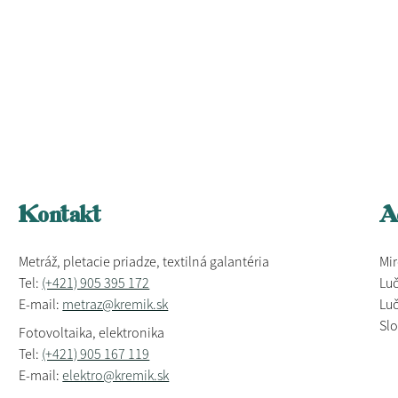
Kontakt
A
Metráž, pletacie priadze, textilná galantéria
Mir
Tel:
(+421) 905 395 172
Luč
E-mail:
metraz@kremik.sk
Luč
Sl
Fotovoltaika, elektronika
Tel:
(+421) 905 167 119
E-mail:
elektro@kremik.sk