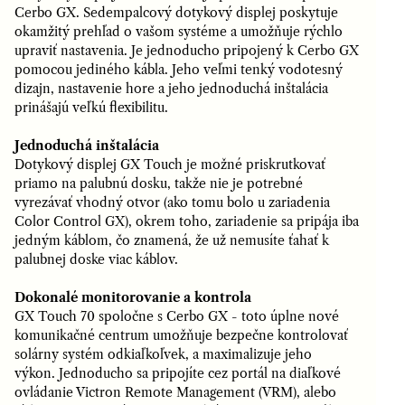
Cerbo GX.
Sedempalcový dotykový displej poskytuje
okamžitý prehľad o vašom systéme a umožňuje rýchlo
upraviť nastavenia. Je jednoducho pripojený k Cerbo GX
pomocou jediného kábla. Jeho veľmi tenký vodotesný
dizajn, nastavenie hore a jeho jednoduchá inštalácia
prinášajú veľkú flexibilitu.
Jednoduchá inštalácia
Dotykový displej GX Touch je možné priskrutkovať
priamo na palubnú dosku, takže nie je potrebné
vyrezávať vhodný otvor (ako tomu bolo u zariadenia
Color Control GX), okrem toho, zariadenie sa pripája iba
jedným káblom, čo znamená, že už nemusíte ťahať k
palubnej doske viac káblov.
Dokonalé monitorovanie a kontrola
GX Touch 70 spoločne s Cerbo GX - toto úplne nové
komunikačné centrum umožňuje bezpečne kontrolovať
solárny systém odkiaľkoľvek, a maximalizuje jeho
výkon.
Jednoducho sa pripojíte cez portál na diaľkové
ovládanie Victron Remote Management (VRM), alebo