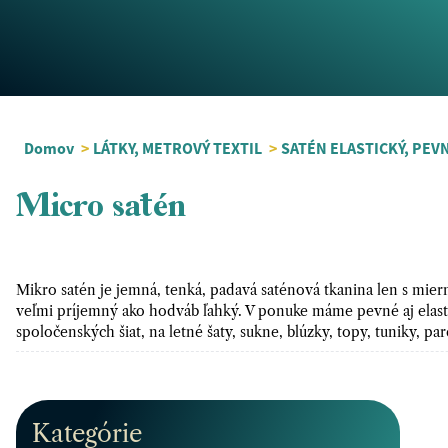
Domov
>
LÁTKY, METROVÝ TEXTIL
>
SATÉN ELASTICKÝ, PEVN
Micro satén
Mikro satén je jemná, tenká, padavá saténová tkanina len s mie
veľmi príjemný ako hodváb ľahký. V ponuke máme pevné aj elast
spoločenských šiat, na letné šaty, sukne, blúzky, topy, tuniky, 
Kategórie