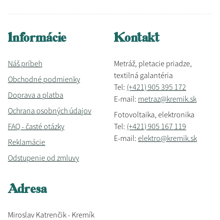
Informácie
Kontakt
Náš príbeh
Metráž, pletacie priadze,
textilná galantéria
Obchodné podmienky
Tel:
(+421) 905 395 172
Doprava a platba
E-mail:
metraz@kremik.sk
Ochrana osobných údajov
Fotovoltaika, elektronika
FAQ - časté otázky
Tel:
(+421) 905 167 119
E-mail:
elektro@kremik.sk
Reklamácie
Odstupenie od zmluvy
Adresa
Miroslav Katrenčik - Kremík