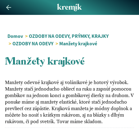
Domov
>
OZDOBY NA ODEVY, PRÝMKY, KRAJKY
>
OZDOBY NA ODEVY
>
Manžety krajkové
Manžety krajkové
Manžety odevné krajkové aj volánikové je hotový výrobok.
Manžety stačí jednoducho obliecť na ruku a zapnúť pomocou
gombíkov na jednom konci a gombíkovej dierky na druhom. V
ponuke máme aj manžety elastické, ktoré stačí jednoducho
prevliecť cez zápästie. Krajková manžeta je módny doplnok a
môžete ho nosiť s krátkym rukávom, aj na blúzky s dlhým
rukávom, či pod svetrík. Tovar máme skladom.