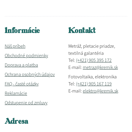
Informácie
Kontakt
Náš príbeh
Metráž, pletacie priadze,
textilná galantéria
Obchodné podmienky
Tel:
(+421) 905 395 172
Doprava a platba
E-mail:
metraz@kremik.sk
Ochrana osobných údajov
Fotovoltaika, elektronika
FAQ - časté otázky
Tel:
(+421) 905 167 119
E-mail:
elektro@kremik.sk
Reklamácie
Odstupenie od zmluvy
Adresa