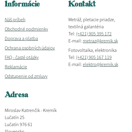
Informácie
Kontakt
Náš príbeh
Metráž, pletacie priadze,
textilná galantéria
Obchodné podmienky
Tel:
(+421) 905 395 172
Doprava a platba
E-mail:
metraz@kremik.sk
Ochrana osobných údajov
Fotovoltaika, elektronika
FAQ - časté otázky
Tel:
(+421) 905 167 119
E-mail:
elektro@kremik.sk
Reklamácie
Odstupenie od zmluvy
Adresa
Miroslav Katrenčik - Kremík
Lučatín 25
Lučatín 976 61
Slovensko