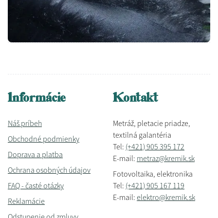
Informácie
Kontakt
Náš príbeh
Metráž, pletacie priadze,
textilná galantéria
Obchodné podmienky
Tel:
(+421) 905 395 172
Doprava a platba
E-mail:
metraz@kremik.sk
Ochrana osobných údajov
Fotovoltaika, elektronika
FAQ - časté otázky
Tel:
(+421) 905 167 119
E-mail:
elektro@kremik.sk
Reklamácie
Odstupenie od zmluvy