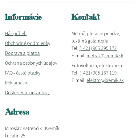
Informácie
Kontakt
Náš príbeh
Metráž, pletacie priadze,
textilná galantéria
Obchodné podmienky
Tel:
(+421) 905 395 172
Doprava a platba
E-mail:
metraz@kremik.sk
Ochrana osobných údajov
Fotovoltaika, elektronika
FAQ - časté otázky
Tel:
(+421) 905 167 119
E-mail:
elektro@kremik.sk
Reklamácie
Odstupenie od zmluvy
Adresa
Miroslav Katrenčik - Kremík
Lučatín 25