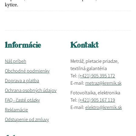
kytice.
Informácie
Kontakt
Náš príbeh
Metráž, pletacie priadze,
textilná galantéria
Obchodné podmienky
Tel:
(+421) 905 395 172
Doprava a platba
E-mail:
metraz@kremik.sk
Ochrana osobných údajov
Fotovoltaika, elektronika
FAQ - časté otázky
Tel:
(+421) 905 167 119
E-mail:
elektro@kremik.sk
Reklamácie
Odstupenie od zmluvy