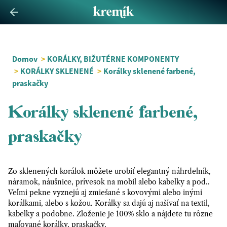
Domov
>
KORÁLKY, BIŽUTÉRNE KOMPONENTY
>
KORÁLKY SKLENENÉ
>
Korálky sklenené farbené,
praskačky
Korálky sklenené farbené,
praskačky
Zo sklenených korálok môžete urobiť elegantný náhrdelník,
náramok, náušnice, prívesok na mobil alebo kabelky a pod..
Veľmi pekne vyznejú aj zmiešané s kovovými alebo inými
korálkami, alebo s kožou. Korálky sa dajú aj našívať na textil,
kabelky a podobne. Zloženie je 100% sklo a nájdete tu rôzne
maľované korálky, praskačky.