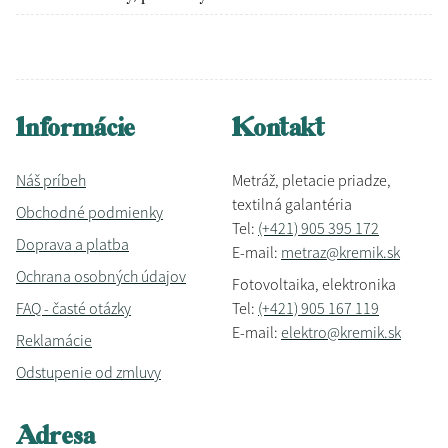
Informácie
Kontakt
Náš príbeh
Metráž, pletacie priadze,
textilná galantéria
Obchodné podmienky
Tel:
(+421) 905 395 172
Doprava a platba
E-mail:
metraz@kremik.sk
Ochrana osobných údajov
Fotovoltaika, elektronika
FAQ - časté otázky
Tel:
(+421) 905 167 119
E-mail:
elektro@kremik.sk
Reklamácie
Odstupenie od zmluvy
Adresa