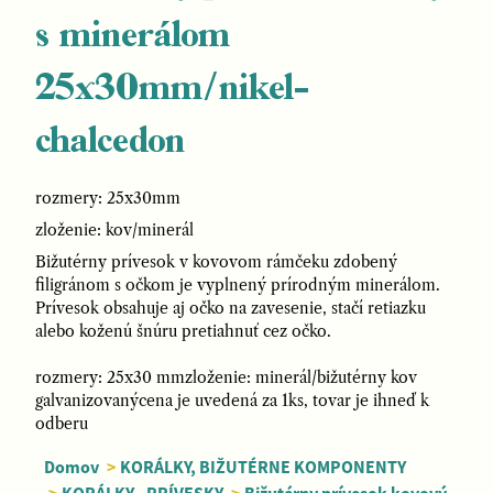
s minerálom
25x30mm/nikel-
chalcedon
rozmery: 25x30mm
zloženie: kov/minerál
Bižutérny prívesok v kovovom rámčeku zdobený
filigránom s očkom je vyplnený prírodným minerálom.
Prívesok obsahuje aj očko na zavesenie, stačí retiazku
alebo koženú šnúru pretiahnuť cez očko.
rozmery: 25x30 mmzloženie: minerál/bižutérny kov
galvanizovanýcena je uvedená za 1ks, tovar je ihneď k
odberu
Domov
>
KORÁLKY, BIŽUTÉRNE KOMPONENTY