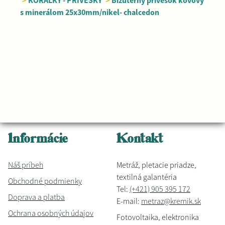
>
KORÁLKY - PRÍVESKY
>
Bižutérny prívesok kovový
s minerálom 25x30mm/nikel- chalcedon
Informácie
Kontakt
Náš príbeh
Metráž, pletacie priadze,
textilná galantéria
Obchodné podmienky
Tel:
(+421) 905 395 172
Doprava a platba
E-mail:
metraz@kremik.sk
Ochrana osobných údajov
Fotovoltaika, elektronika