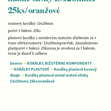
25ks/oranžové
rozmery korálky: 13x20mm
počet v balení: 25ks
plastové korálky s metalovým matným sfarbením sú v
tvare olivkyrozmery: 13x20mmprievlak: 2mmzloženie:
plastpočet v balení: 25kscena je uvedená za 1 balenie,
tovar je ihneď k odberu
Domov
>
KORÁLKY, BIŽUTÉRNE KOMPONENTY
>
KORÁLKY PLASTOVÉ
>
Korálky plastové kovový
dizajn
>
Korálky plastové metal matné olivky
13x20mmx 25ks/oranžové