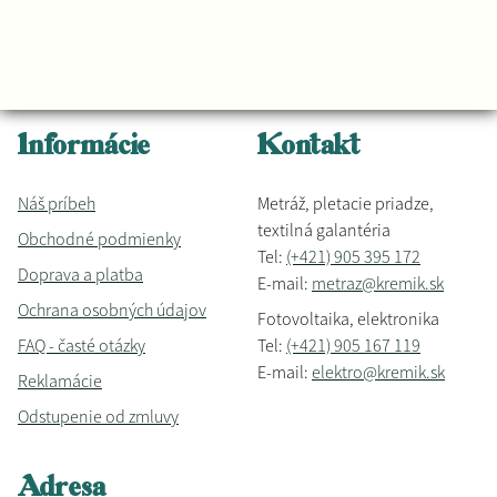
Informácie
Kontakt
Náš príbeh
Metráž, pletacie priadze,
textilná galantéria
Obchodné podmienky
Tel:
(+421) 905 395 172
Doprava a platba
E-mail:
metraz@kremik.sk
Ochrana osobných údajov
Fotovoltaika, elektronika
FAQ - časté otázky
Tel:
(+421) 905 167 119
E-mail:
elektro@kremik.sk
Reklamácie
Odstupenie od zmluvy
Adresa