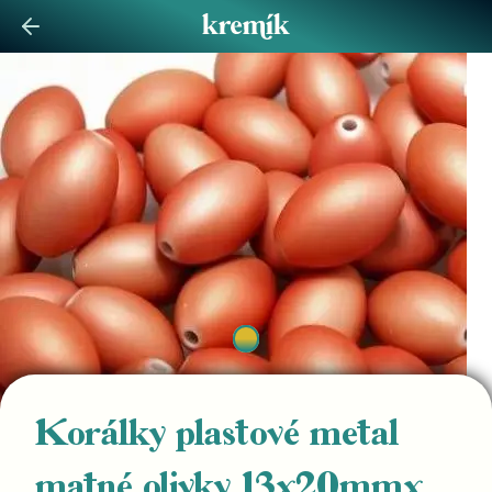
Korálky plastové metal
matné olivky 13x20mmx