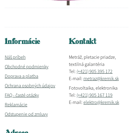
Informácie
Kontakt
Náš príbeh
Metráž, pletacie priadze,
textilná galantéria
Obchodné podmienky
Tel:
(+421) 905 395 172
Doprava a platba
E-mail:
metraz@kremik.sk
Ochrana osobných údajov
Fotovoltaika, elektronika
FAQ - časté otázky
Tel:
(+421) 905 167 119
E-mail:
elektro@kremik.sk
Reklamácie
Odstupenie od zmluvy