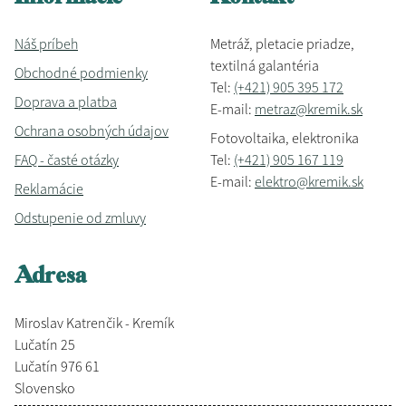
Náš príbeh
Metráž, pletacie priadze,
textilná galantéria
Obchodné podmienky
Tel:
(+421) 905 395 172
Doprava a platba
E-mail:
metraz@kremik.sk
Ochrana osobných údajov
Fotovoltaika, elektronika
FAQ - časté otázky
Tel:
(+421) 905 167 119
E-mail:
elektro@kremik.sk
Reklamácie
Odstupenie od zmluvy
Adresa
Miroslav Katrenčik - Kremík
Lučatín 25
Lučatín 976 61
Slovensko