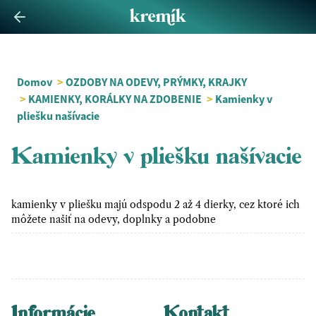
Domov
>
OZDOBY NA ODEVY, PRÝMKY, KRAJKY
>
KAMIENKY, KORÁLKY NA ZDOBENIE
>
Kamienky v
pliešku našívacie
Kamienky v pliešku našívacie
kamienky v pliešku majú odspodu 2 až 4 dierky, cez ktoré ich
môžete našiť na odevy, doplnky a podobne
Informácie
Kontakt