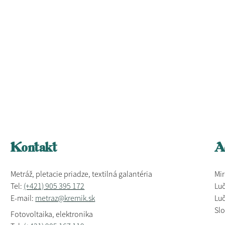
Kontakt
A
Metráž, pletacie priadze, textilná galantéria
Mir
Tel:
(+421) 905 395 172
Luč
E-mail:
metraz@kremik.sk
Luč
Sl
Fotovoltaika, elektronika