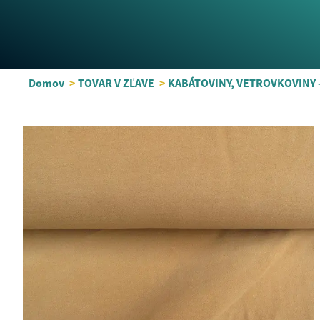
Domov
>
TOVAR V ZĽAVE
>
KABÁTOVINY, VETROVKOVINY 