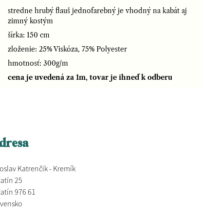
stredne hrubý flauš jednofarebný je vhodný na kabát aj
zimný kostým
šírka: 150 cm
zloženie: 25% Viskóza, 75% Polyester
hmotnosť: 300g/m
cena je uvedená za 1m, tovar je ihneď k odberu
dresa
oslav Katrenčik - Kremík
atín 25
atín 976 61
ovensko