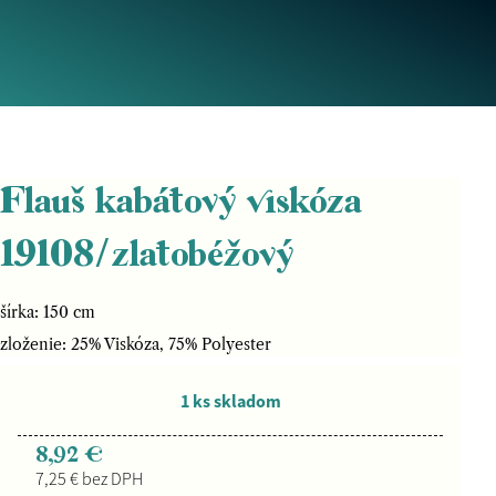
Flauš kabátový viskóza
19108/zlatobéžový
šírka: 150 cm
zloženie: 25% Viskóza, 75% Polyester
1 ks skladom
8,92 €
7,25 € bez DPH