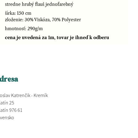
stredne hrubý flauš jednofarebný
šírka: 150 cm
zloženie: 30% Viskóza, 70% Polyester
hmotnosť: 290g/m
cena je uvedená za 1m, tovar je ihneď k odberu
dresa
oslav Katrenčik - Kremík
atín 25
atín 976 61
ovensko