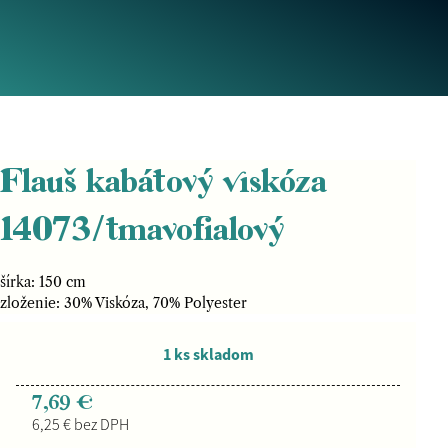
Flauš kabátový viskóza
14073/tmavofialový
šírka: 150 cm
zloženie: 30% Viskóza, 70% Polyester
1 ks skladom
7,69 €
6,25 € bez DPH