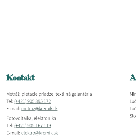
Kontakt
A
Metráž, pletacie priadze, textilná galantéria
Mir
Tel:
(+421) 905 395 172
Luč
E-mail:
metraz@kremik.sk
Luč
Sl
Fotovoltaika, elektronika
Tel:
(+421) 905 167 119
E-mail:
elektro@kremik.sk