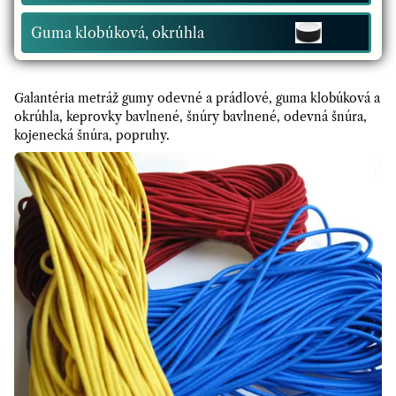
Guma klobúková, okrúhla
Galantéria metráž gumy odevné a prádlové, guma klobúková a
okrúhla, keprovky bavlnené, šnúry bavlnené, odevná šnúra,
kojenecká šnúra, popruhy.