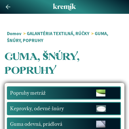
Domov
>
GALANTÉRIA TEXTILNÁ, RÚČKY
>
GUMA,
ŠNÚRY, POPRUHY
GUMA, ŠNÚRY,
POPRUHY
Popruhy metráž
Keprovky, odevné šnúry
Guma odevná, prádlová