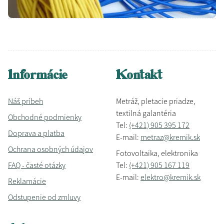
Informácie
Kontakt
Náš príbeh
Metráž, pletacie priadze,
textilná galantéria
Obchodné podmienky
Tel:
(+421) 905 395 172
Doprava a platba
E-mail:
metraz@kremik.sk
Ochrana osobných údajov
Fotovoltaika, elektronika
FAQ - časté otázky
Tel:
(+421) 905 167 119
E-mail:
elektro@kremik.sk
Reklamácie
Odstupenie od zmluvy