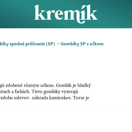
íky spodné prišívanie (SP)
>
Gombíky SP s očkom
majú zdobené rôznym očkom. Gombík je hladký
ostiach a farbách. Tieto gombíky vyzerajú
 výzdobu odevov- náhrada kamienkov. Tovar je