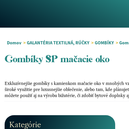
Domov
>
GALANTÉRIA TEXTILNÁ, RÚČKY
>
GOMBÍKY
>
Gomb
Gombíky SP mačacie oko
Exkluzívnejšie gombíky s kamienkom mačacie oko v mnohých vzo
široké využitie pre luxusnejšie oblečenie, alebo tam, kde plánu
môžete použiť aj na výrobu bižutérie, či zdobiť bytové doplnk
Kategórie