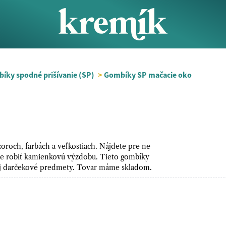
íky spodné prišívanie (SP)
>
Gombíky SP mačacie oko
roch, farbách a veľkostiach. Nájdete pre ne
jete robiť kamienkovú výzdobu. Tieto gombíky
y aj darčekové predmety. Tovar máme skladom.