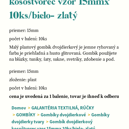
kosoštvorec vzor 15mmx
10ks/bielo- zlatý
priemer: 15mm
počet v balení: 10ks
Malý plastový gombík dvojdierkový je jemne ryhovaný a
farba je priehľadná a husto glitrovaná. Gombík použijete
na blúzky, tuniky, šaty, sukne, svetríky, zdobenie a pod.
priemer: 15mm
zloženie: plast
počet v balení: 10ks
cena je uvedená za 1 balenie, tovar je ihneď k odberu
Domov
>
GALANTÉRIA TEXTILNÁ, RÚČKY
>
GOMBÍKY
>
Gombíky dvojdierkové
>
Gombíky
dvojdierky tvary
>
Gombík dvojdierkový
kosoštvorec vzor 15mmx 10ks/bielo- zlatý