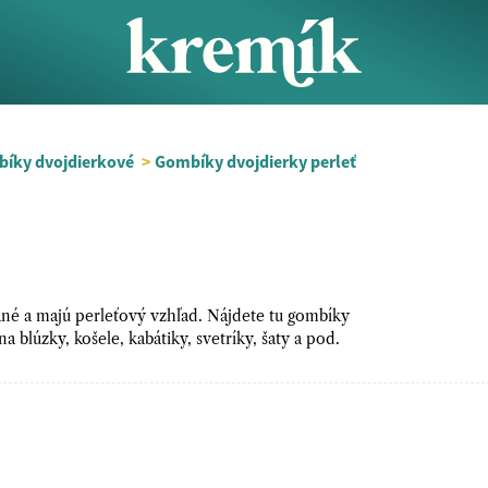
íky dvojdierkové
>
Gombíky dvojdierky perleť
né a majú perleťový vzhľad. Nájdete tu gombíky
 blúzky, košele, kabátiky, svetríky, šaty a pod.