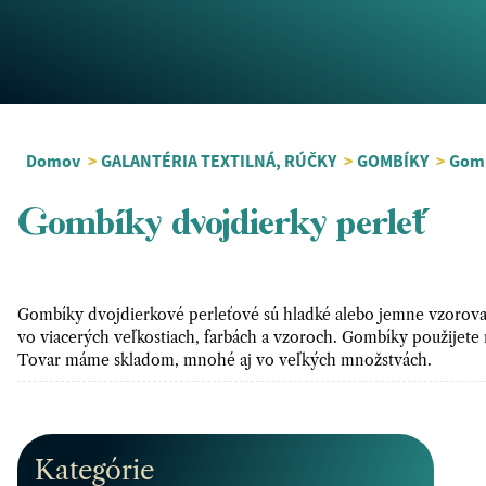
Domov
>
GALANTÉRIA TEXTILNÁ, RÚČKY
>
GOMBÍKY
>
Gomb
Gombíky dvojdierky perleť
Gombíky dvojdierkové perleťové sú hladké alebo jemne vzorova
vo viacerých veľkostiach, farbách a vzoroch. Gombíky použijete na
Tovar máme skladom, mnohé aj vo veľkých množstvách.
Kategórie