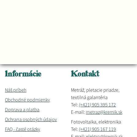
Informácie
Kontakt
Náš príbeh
Metráž, pletacie priadze,
textilná galantéria
Obchodné podmienky
Tel:
(+421) 905 395 172
Doprava a platba
E-mail:
metraz@kremik.sk
Ochrana osobných údajov
Fotovoltaika, elektronika
FAQ - časté otázky
Tel:
(+421) 905 167 119
E-mail:
elektro@kremik.sk