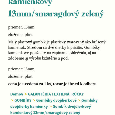
kamienkový
13mm/smaragdový zelený
priemer: 13mm
zloženie: plast
Malý plastový gombík je plasticky tvarovaný ako brúsený
kamienok. Stredom sú dve dierky k prišitiu. Gombíky
kamienkové použijete na zapínanie oblečenia, aj na
zdobenie aj výrobu bižutérie a pod.
priemer: 13mm
zloženie: plast
cena je uvedená za 1 ks, tovar je ihneď k odberu
Domov
>
GALANTÉRIA TEXTILNÁ, RÚČKY
>
GOMBÍKY
>
Gombíky dvojdierkové
>
Gombíky
dvojdierky kamienky
>
Gombík dvojdierkový
kamienkový 13mm/smaragdový zelený